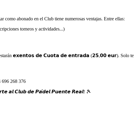
ar como abonado en el Club tiene numerosas ventajas. Entre ellas:
cripciones torneos y actividades...)
án 𝗲𝘅𝗲𝗻𝘁𝗼𝘀 𝗱𝗲 𝗖𝘂𝗼𝘁𝗮 𝗱𝗲 𝗲𝗻𝘁𝗿𝗮𝗱𝗮 (𝟮𝟱,𝟬𝟬 𝗲𝘂𝗿). S
34 696 268 376
𝙧𝙩𝙚 𝙖𝙡 𝘾𝙡𝙪𝙗 𝙙𝙚 𝙋𝙖́𝙙𝙚𝙡 𝙋𝙪𝙚𝙣𝙩𝙚 𝙍𝙚𝙖𝙡! 🎾