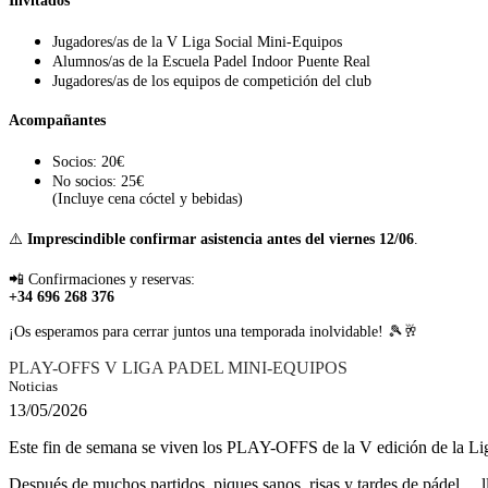
Invitados
Jugadores/as de la V Liga Social Mini-Equipos
Alumnos/as de la Escuela Padel Indoor Puente Real
Jugadores/as de los equipos de competición del club
Acompañantes
Socios: 20€
No socios: 25€
(Incluye cena cóctel y bebidas)
⚠️
Imprescindible confirmar asistencia antes del viernes 12/06
.
📲 Confirmaciones y reservas:
+34 696 268 376
¡Os esperamos para cerrar juntos una temporada inolvidable! 🎾🥂
PLAY-OFFS V LIGA PADEL MINI-EQUIPOS
Noticias
13/05/2026
Este fin de semana se viven los PLAY-OFFS de la V edición de la Lig
Después de muchos partidos, piques sanos, risas y tardes de pádel… 