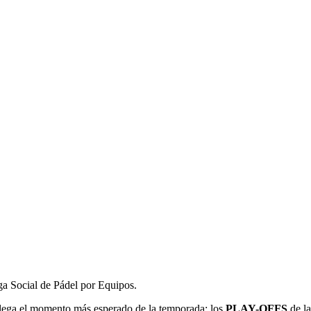
a Social de Pádel por Equipos.
llega el momento más esperado de la temporada: los
PLAY-OFFS
de l