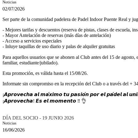
Noticias
02/07/2026
Ser parte de la comunidad padelera de Padel Indoor Puente Real y jug
- Mejores tarifas y descuentos (reserva de pistas, clases de escuela, ins
- Mayor Antelación de reservas (más días de antelación)
- Acceso a servicios especiales
- Inluye taquillas de uso diario y palas de alquiler gratuitas
Para aquellos usuarios que se abonen al Club antes del 15 de agosto, estar
familiar, estudiante/jubilado).
Esta promoción, es válida hasta el 15/08/26.
Informate sin compromiso en la recepción del Club o a través del + 
¡𝘼𝙥𝙧𝙤𝙫𝙚𝙘𝙝𝙖 𝙖𝙡 𝙢𝙖́𝙭𝙞𝙢𝙤 𝙩𝙪 𝙥𝙖𝙨𝙞𝙤́𝙣 𝙥𝙤𝙧 𝙚𝙡 𝙥𝙖́𝙙𝙚𝙡 𝙖𝙡 𝙪𝙣
¡𝘼𝙥𝙧𝙤𝙫𝙚𝙘𝙝𝙖! 𝙀𝙨 𝙚𝙡 𝙢𝙤𝙢𝙚𝙣𝙩𝙤 ‼ 👌
DÍA DEL SOCIO - 19 JUNIO 2026
Noticias
16/06/2026