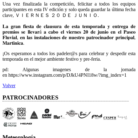
Una vez finalizada la competición, felicitar a todos los equipos
participantes en esta IV edición y solo queda guardar la última fecha
clave, ＶＩＥＲＮＥＳ ２０ ＤＥ ＪＵＮＩＯ.
𝐋𝐚 𝐠𝐫𝐚𝐧 𝐟𝐢𝐞𝐬𝐭𝐚 𝐝𝐞 𝐜𝐥𝐚𝐮𝐬𝐮𝐫𝐚 𝐝𝐞 𝐞𝐬𝐭𝐚 𝐭𝐞𝐦𝐩𝐨𝐫𝐚𝐝𝐚 𝐲 𝐞𝐧𝐭𝐫𝐞𝐠𝐚 𝐝𝐞
𝐩𝐫𝐞𝐦𝐢𝐨𝐬 𝐬𝐞 𝐥𝐥𝐞𝐯𝐚𝐫á 𝐚 𝐜𝐚𝐛𝐨 𝐞𝐥 𝐯𝐢𝐞𝐫𝐧𝐞𝐬 𝟐𝟎 𝐝𝐞 𝐣𝐮𝐧𝐢𝐨 𝐞𝐧 𝐞𝐥 𝐏𝐚𝐬𝐞𝐨
𝐅𝐥𝐮𝐯𝐢𝐚𝐥, 𝐞𝐧 𝐥𝐚𝐬 𝐢𝐧𝐬𝐭𝐚𝐥𝐚𝐜𝐢𝐨𝐧𝐞𝐬 𝐝𝐞 𝐧𝐮𝐞𝐬𝐭𝐫𝐨 𝐩𝐚𝐭𝐫𝐨𝐜𝐢𝐧𝐚𝐝𝐨𝐫 𝐩𝐫𝐢𝐧𝐜𝐢𝐩𝐚𝐥,
𝐌𝐚𝐫𝐭𝐢𝐧𝐢𝐜𝐚.
¡Os esperamos a todos los padeler@s para celebrar y despedir esta
temporada en el mejor ambiente festivo y pre-feria.
pd: Algunas imagenes de la jornada
en https://www.instagram.com/p/DJkU4PNI18w/?img_index=1
Volver
PATROCINADORES
Meteorología