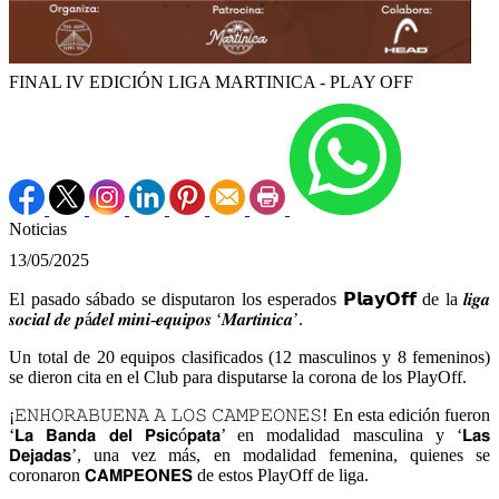
FINAL IV EDICIÓN LIGA MARTINICA - PLAY OFF
Noticias
13/05/2025
El pasado sábado se disputaron los esperados 𝗣𝗹𝗮𝘆𝗢𝗳𝗳 de la 𝒍𝒊𝒈𝒂
𝒔𝒐𝒄𝒊𝒂𝒍 𝒅𝒆 𝒑á𝒅𝒆𝒍 𝒎𝒊𝒏𝒊-𝒆𝒒𝒖𝒊𝒑𝒐𝒔 ‘𝑴𝒂𝒓𝒕𝒊𝒏𝒊𝒄𝒂’.
Un total de 20 equipos clasificados (12 masculinos y 8 femeninos)
se dieron cita en el Club para disputarse la corona de los PlayOff.
¡𝙴𝙽𝙷𝙾𝚁𝙰𝙱𝚄𝙴𝙽𝙰 𝙰 𝙻𝙾𝚂 𝙲𝙰𝙼𝙿𝙴𝙾𝙽𝙴𝚂! En esta edición fueron
‘𝗟𝗮 𝗕𝗮𝗻𝗱𝗮 𝗱𝗲𝗹 𝗣𝘀𝗶𝗰ó𝗽𝗮𝘁𝗮’ en modalidad masculina y ‘𝗟𝗮𝘀
𝗗𝗲𝗷𝗮𝗱𝗮𝘀’, una vez más, en modalidad femenina, quienes se
coronaron 𝗖𝗔𝗠𝗣𝗘𝗢𝗡𝗘𝗦 de estos PlayOff de liga.