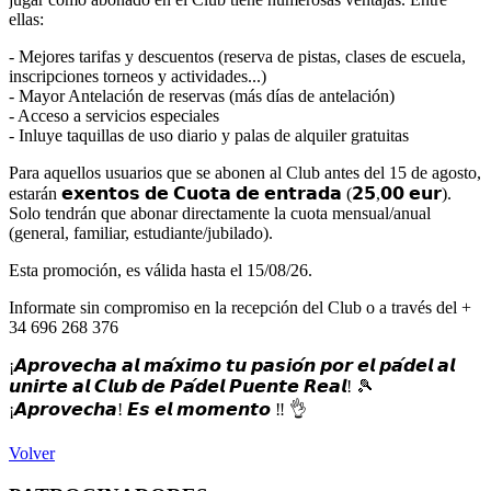
ellas:
- Mejores tarifas y descuentos (reserva de pistas, clases de escuela,
inscripciones torneos y actividades...)
- Mayor Antelación de reservas (más días de antelación)
- Acceso a servicios especiales
- Inluye taquillas de uso diario y palas de alquiler gratuitas
Para aquellos usuarios que se abonen al Club antes del 15 de agosto,
estarán 𝗲𝘅𝗲𝗻𝘁𝗼𝘀 𝗱𝗲 𝗖𝘂𝗼𝘁𝗮 𝗱𝗲 𝗲𝗻𝘁𝗿𝗮𝗱𝗮 (𝟮𝟱,𝟬𝟬 𝗲𝘂𝗿).
Solo tendrán que abonar directamente la cuota mensual/anual
(general, familiar, estudiante/jubilado).
Esta promoción, es válida hasta el 15/08/26.
Informate sin compromiso en la recepción del Club o a través del +
34 696 268 376
¡𝘼𝙥𝙧𝙤𝙫𝙚𝙘𝙝𝙖 𝙖𝙡 𝙢𝙖́𝙭𝙞𝙢𝙤 𝙩𝙪 𝙥𝙖𝙨𝙞𝙤́𝙣 𝙥𝙤𝙧 𝙚𝙡 𝙥𝙖́𝙙𝙚𝙡 𝙖𝙡
𝙪𝙣𝙞𝙧𝙩𝙚 𝙖𝙡 𝘾𝙡𝙪𝙗 𝙙𝙚 𝙋𝙖́𝙙𝙚𝙡 𝙋𝙪𝙚𝙣𝙩𝙚 𝙍𝙚𝙖𝙡! 🎾
¡𝘼𝙥𝙧𝙤𝙫𝙚𝙘𝙝𝙖! 𝙀𝙨 𝙚𝙡 𝙢𝙤𝙢𝙚𝙣𝙩𝙤 ‼ 👌
Volver