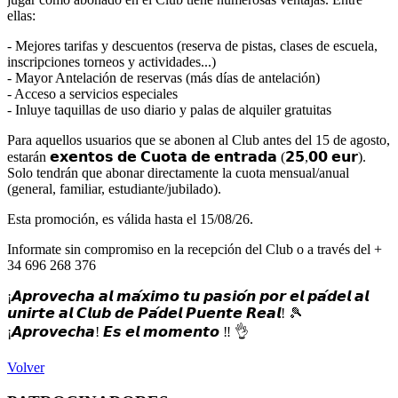
ellas:
- Mejores tarifas y descuentos (reserva de pistas, clases de escuela,
inscripciones torneos y actividades...)
- Mayor Antelación de reservas (más días de antelación)
- Acceso a servicios especiales
- Inluye taquillas de uso diario y palas de alquiler gratuitas
Para aquellos usuarios que se abonen al Club antes del 15 de agosto,
estarán 𝗲𝘅𝗲𝗻𝘁𝗼𝘀 𝗱𝗲 𝗖𝘂𝗼𝘁𝗮 𝗱𝗲 𝗲𝗻𝘁𝗿𝗮𝗱𝗮 (𝟮𝟱,𝟬𝟬 𝗲𝘂𝗿).
Solo tendrán que abonar directamente la cuota mensual/anual
(general, familiar, estudiante/jubilado).
Esta promoción, es válida hasta el 15/08/26.
Informate sin compromiso en la recepción del Club o a través del +
34 696 268 376
¡𝘼𝙥𝙧𝙤𝙫𝙚𝙘𝙝𝙖 𝙖𝙡 𝙢𝙖́𝙭𝙞𝙢𝙤 𝙩𝙪 𝙥𝙖𝙨𝙞𝙤́𝙣 𝙥𝙤𝙧 𝙚𝙡 𝙥𝙖́𝙙𝙚𝙡 𝙖𝙡
𝙪𝙣𝙞𝙧𝙩𝙚 𝙖𝙡 𝘾𝙡𝙪𝙗 𝙙𝙚 𝙋𝙖́𝙙𝙚𝙡 𝙋𝙪𝙚𝙣𝙩𝙚 𝙍𝙚𝙖𝙡! 🎾
¡𝘼𝙥𝙧𝙤𝙫𝙚𝙘𝙝𝙖! 𝙀𝙨 𝙚𝙡 𝙢𝙤𝙢𝙚𝙣𝙩𝙤 ‼ 👌
Volver